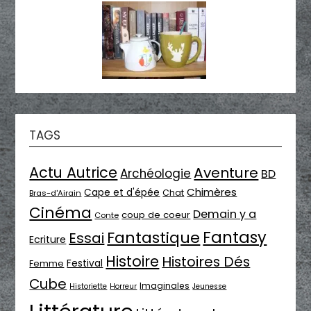
TAGS
Actu Autrice
Aventure
Archéologie
BD
Chimères
Cape et d'épée
Chat
Bras-d'Airain
Cinéma
Demain y a
coup de coeur
Conte
Fantasy
Fantastique
Essai
Ecriture
Histoire
Histoires Dés
Festival
Femme
Cube
Imaginales
Historiette
Horreur
Jeunesse