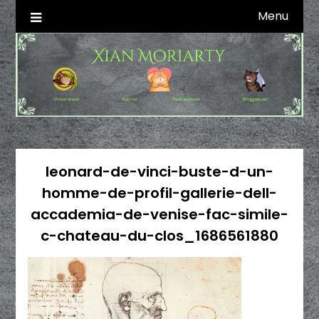
Skip
Menu
Autrice SFFF & Blogueuse & Streameuse
Xian Moriarty
to
content
leonard-de-vinci-buste-d-un-
homme-de-profil-gallerie-dell-
accademia-de-venise-fac-simile-
c-chateau-du-clos_1686561880