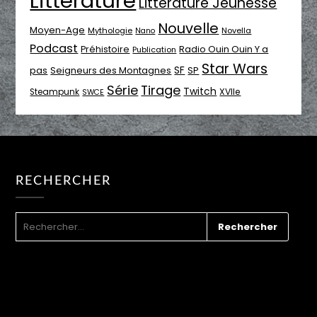
Littérature
Littérature Jeunesse
Nouvelle
Moyen-Age
Mythologie
Novella
Nano
Podcast
Radio Ouin Ouin Y a
Préhistoire
Publication
Star Wars
SF
pas
Seigneurs des Montagnes
SP
Série
Tirage
Twitch
XVIIe
Steampunk
SWCE
RECHERCHER
RECHERCHER :