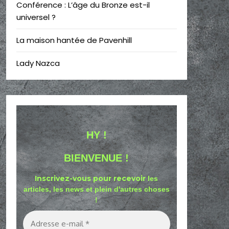
Conférence : L’âge du Bronze est-il
universel ?
La maison hantée de Pavenhill
Lady Nazca
HY !
BIENVENUE !
Inscrivez-vous pour recevoir
les
articles, les news et plein d'autres choses
!