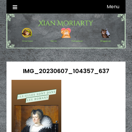
Skip
Menu
Autrice SFFF & Blogueuse & Streameuse
Xian Moriarty
to
content
IMG_20230607_104357_637