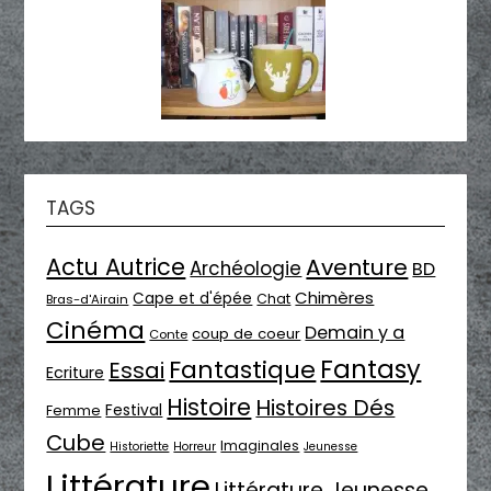
TAGS
Actu Autrice
Aventure
Archéologie
BD
Chimères
Cape et d'épée
Chat
Bras-d'Airain
Cinéma
Demain y a
coup de coeur
Conte
Fantasy
Fantastique
Essai
Ecriture
Histoire
Histoires Dés
Festival
Femme
Cube
Imaginales
Historiette
Horreur
Jeunesse
Littérature
Littérature Jeunesse