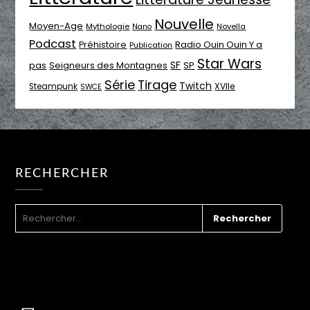
Nouvelle
Moyen-Age
Mythologie
Novella
Nano
Podcast
Radio Ouin Ouin Y a
Préhistoire
Publication
Star Wars
SF
pas
Seigneurs des Montagnes
SP
Série
Tirage
Twitch
XVIIe
Steampunk
SWCE
RECHERCHER
RECHERCHER :