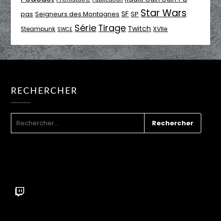
Star Wars
SF
pas
Seigneurs des Montagnes
SP
Série
Tirage
Twitch
XVIIe
Steampunk
SWCE
RECHERCHER
RECHERCHER :
Twitch