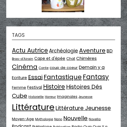
TAGS
Actu Autrice
Aventure
Archéologie
BD
Chimères
Cape et d'épée
Chat
Bras-d'Airain
Cinéma
Demain y a
coup de coeur
Conte
Fantasy
Fantastique
Essai
Ecriture
Histoire
Histoires Dés
Festival
Femme
Cube
Imaginales
Historiette
Horreur
Jeunesse
Littérature
Littérature Jeunesse
Nouvelle
Moyen-Age
Mythologie
Novella
Nano
Podcast
Radio Ouin Ouin Y a
Préhistoire
Publication