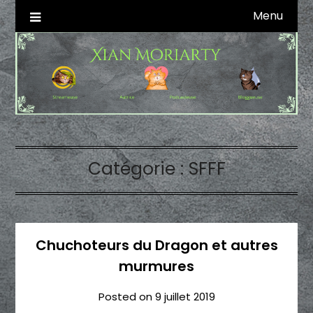
Skip
Menu
Autrice SFFF & Blogueuse & Streameuse
Xian Moriarty
to
content
Catégorie :
SFFF
Chuchoteurs du Dragon et autres
murmures
Posted on
9 juillet 2019