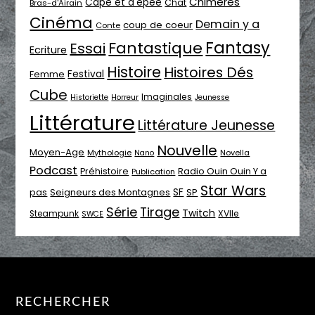
Chimères
Cape et d'épée
Chat
Bras-d'Airain
Cinéma
Demain y a
coup de coeur
Conte
Fantasy
Fantastique
Essai
Ecriture
Histoire
Histoires Dés
Festival
Femme
Cube
Imaginales
Historiette
Horreur
Jeunesse
Littérature
Littérature Jeunesse
Nouvelle
Moyen-Age
Mythologie
Novella
Nano
Podcast
Radio Ouin Ouin Y a
Préhistoire
Publication
Star Wars
SF
pas
Seigneurs des Montagnes
SP
Série
Tirage
Twitch
XVIIe
Steampunk
SWCE
RECHERCHER