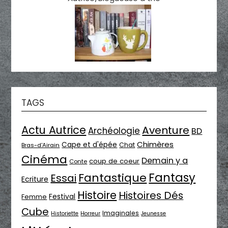
TAGS
Actu Autrice
Aventure
Archéologie
BD
Chimères
Cape et d'épée
Chat
Bras-d'Airain
Cinéma
Demain y a
coup de coeur
Conte
Fantasy
Fantastique
Essai
Ecriture
Histoire
Histoires Dés
Festival
Femme
Cube
Imaginales
Historiette
Horreur
Jeunesse