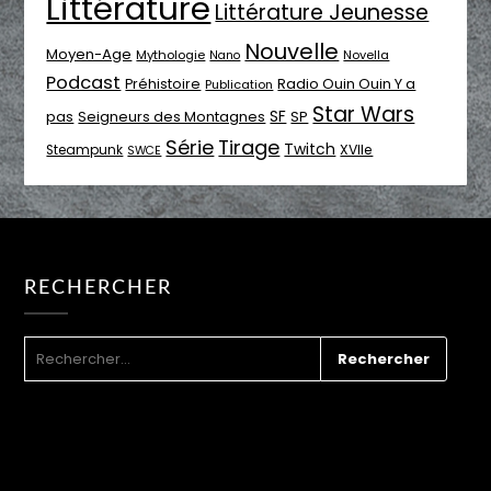
Littérature
Littérature Jeunesse
Nouvelle
Moyen-Age
Mythologie
Novella
Nano
Podcast
Radio Ouin Ouin Y a
Préhistoire
Publication
Star Wars
SF
pas
Seigneurs des Montagnes
SP
Série
Tirage
Twitch
XVIIe
Steampunk
SWCE
RECHERCHER
RECHERCHER :