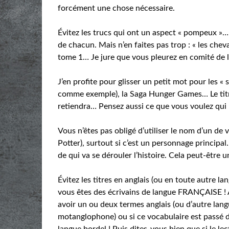
forcément une chose nécessaire.
Évitez les trucs qui ont un aspect « pompeux »… 
de chacun. Mais n’en faites pas trop : « les che
tome 1… Je jure que vous pleurez en comité de l
J’en profite pour glisser un petit mot pour les « 
comme exemple), la Saga Hunger Games… Le titre 
retiendra… Pensez aussi ce que vous voulez qui res
Vous n’êtes pas obligé d’utiliser le nom d’un de
Potter), surtout si c’est un personnage principal.
de qui va se dérouler l’histoire. Cela peut-être 
Évitez les titres en anglais (ou en toute autre la
vous êtes des écrivains de langue FRANÇAISE ! Al
avoir un ou deux termes anglais (ou d’autre langue
motanglophone) ou si ce vocabulaire est passé d
langue bordel ! Puis dites-vous bien que si le l