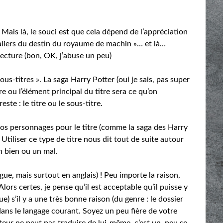
Mais là, le souci est que cela dépend de l’appréciation
valiers du destin du royaume de machin »… et là…
ecture (bon, OK, j’abuse un peu)
sous-titres ». La saga Harry Potter (oui je sais, pas super
ou l’élément principal du titre sera ce qu’on
te : le titre ou le sous-titre.
 vos personnages pour le titre (comme la saga des Harry
 Utiliser ce type de titre nous dit tout de suite autour
un bien ou un mal.
ngue, mais surtout en anglais) ! Peu importe la raison,
ors certes, je pense qu’il est acceptable qu’il puisse y
) s’il y a une très bonne raison (du genre : le dossier
ans le langage courant. Soyez un peu fière de votre
ecteur ne peut pas traduire de lui-même, c’est un peu se