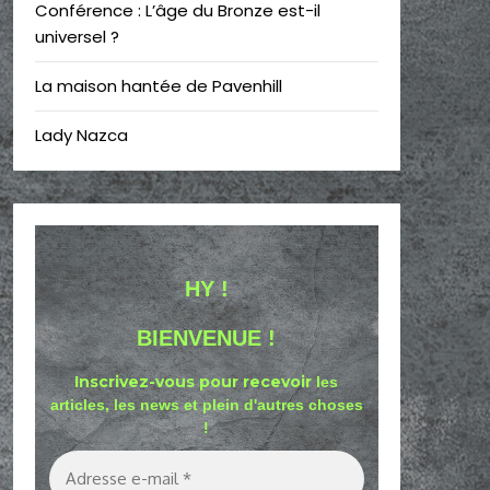
Conférence : L’âge du Bronze est-il
universel ?
La maison hantée de Pavenhill
Lady Nazca
HY !
BIENVENUE !
Inscrivez-vous pour recevoir
les
articles, les news et plein d'autres choses
!