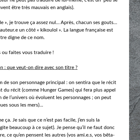
vent être très mauvais en anglais).
tyle », je trouve ça assez nul… Après, chacun ses gouts…
auteur.e un côté « kikoulol ». La langue française est
itre digne de ce nom.
s ou faites vous traduire !
on : que veut-on dire avec son titre ?
m de son personnage principal : on sentira que le récit
ément du récit (comme Hunger Games) qui fera plus appel
om de l’univers où évoluent les personnages ; on peut
lieues sous les mers)…
ça. Je sais que ce n’est pas facile, j’en suis la
ogite beaucoup à ce sujet). Je pense qu’il ne faut donc
tre, ce qu’en pensent les autres (vos ami.e.s, vos bêta-