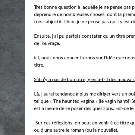
Très bonne question à laquelle je ne pense pas 
déprendre de nombreuses choses, dont la premièr
très subjectif. Donc je ne pense pas qu’il y est de
Ensuite, j’ai pu parfois constater qu’un titre pre
de l’ouvrage.
Ici, nous nous concentrerons sur l’idée que nous
titre.
S’il n’y a pas de bon titre, y en a-t-il des mauvais
Là, j’aurai tendance à plus me diriger vers un oui
tel que « The haunted vagina » (le vagin hanté) (
est à même de se poser des questions. Est-ce le t
Sur ces réflexions, on peut en venir à ce titre qu
ou d’une autre le roman (ou la nouvelle).