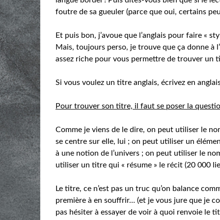
foutre de sa gueuler (parce que oui, certains peu
Et puis bon, j’avoue que l’anglais pour faire « s
Mais, toujours perso, je trouve que ça donne à l’
assez riche pour vous permettre de trouver un t
Si vous voulez un titre anglais, écrivez en anglai
Pour trouver son titre, il faut se poser la questi
Comme je viens de le dire, on peut utiliser le no
se centre sur elle, lui ; on peut utiliser un él
à une notion de l’univers ; on peut utiliser le n
utiliser un titre qui « résume » le récit (20 000 
Le titre, ce n’est pas un truc qu’on balance comme 
première à en souffrir… (et je vous jure que je c
pas hésiter à essayer de voir à quoi renvoie le ti