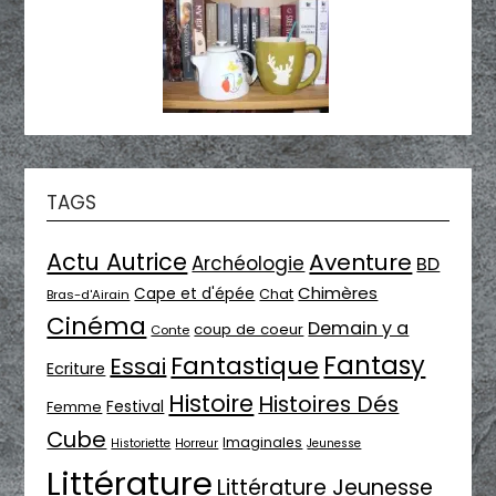
TAGS
Actu Autrice
Aventure
Archéologie
BD
Chimères
Cape et d'épée
Chat
Bras-d'Airain
Cinéma
Demain y a
coup de coeur
Conte
Fantasy
Fantastique
Essai
Ecriture
Histoire
Histoires Dés
Festival
Femme
Cube
Imaginales
Historiette
Horreur
Jeunesse
Littérature
Littérature Jeunesse