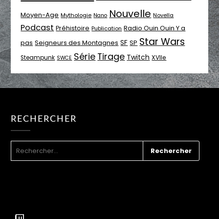
Nouvelle
Moyen-Age
Mythologie
Novella
Nano
Podcast
Radio Ouin Ouin Y a
Préhistoire
Publication
Star Wars
SF
pas
Seigneurs des Montagnes
SP
Série
Tirage
Twitch
XVIIe
Steampunk
SWCE
RECHERCHER
RECHERCHER :
Twitch