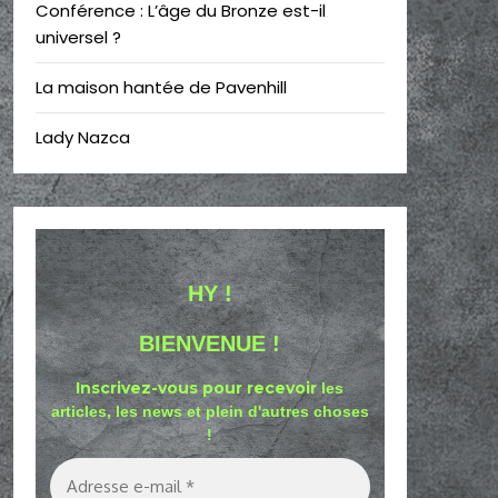
Conférence : L’âge du Bronze est-il
universel ?
La maison hantée de Pavenhill
Lady Nazca
HY !
BIENVENUE !
Inscrivez-vous pour recevoir
les
articles, les news et plein d'autres choses
!