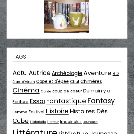
TAGS
Actu Autrice
Aventure
Archéologie
BD
Chimères
Cape et d'épée
Chat
Bras-d'Airain
Cinéma
Demain y a
coup de coeur
Conte
Fantasy
Fantastique
Essai
Ecriture
Histoire
Histoires Dés
Festival
Femme
Cube
Imaginales
Historiette
Horreur
Jeunesse
Littérature
Littérature Jeunesse