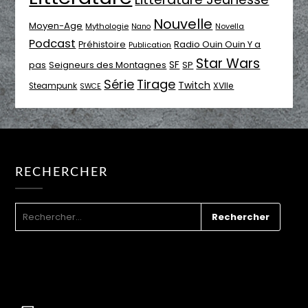
Nouvelle
Moyen-Age
Mythologie
Novella
Nano
Podcast
Radio Ouin Ouin Y a
Préhistoire
Publication
Star Wars
SF
pas
Seigneurs des Montagnes
SP
Série
Tirage
Twitch
XVIIe
Steampunk
SWCE
RECHERCHER
RECHERCHER :