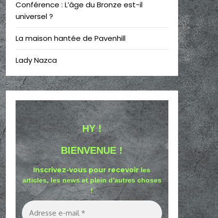
Conférence : L’âge du Bronze est-il
universel ?
La maison hantée de Pavenhill
Lady Nazca
HY !
BIENVENUE !
Inscrivez-vous pour recevoir
les
articles, les news et plein d'autres choses
!