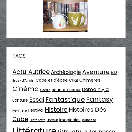
TAGS
Actu Autrice
Aventure
Archéologie
BD
Chimères
Cape et d'épée
Chat
Bras-d'Airain
Cinéma
Demain y a
coup de coeur
Conte
Fantasy
Fantastique
Essai
Ecriture
Histoire
Histoires Dés
Festival
Femme
Cube
Imaginales
Historiette
Horreur
Jeunesse
Littérature
Littérature Jeunesse