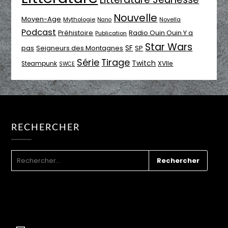
Nouvelle
Moyen-Age
Mythologie
Novella
Nano
Podcast
Radio Ouin Ouin Y a
Préhistoire
Publication
Star Wars
SF
pas
Seigneurs des Montagnes
SP
Série
Tirage
Twitch
XVIIe
Steampunk
SWCE
RECHERCHER
RECHERCHER :