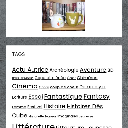
TAGS
Actu Autrice
Aventure
Archéologie
BD
Chimères
Cape et d'épée
Chat
Bras-d'Airain
Cinéma
Demain y a
coup de coeur
Conte
Fantasy
Fantastique
Essai
Ecriture
Histoire
Histoires Dés
Festival
Femme
Cube
Imaginales
Historiette
Horreur
Jeunesse
Littérature
Littérature Jeunesse