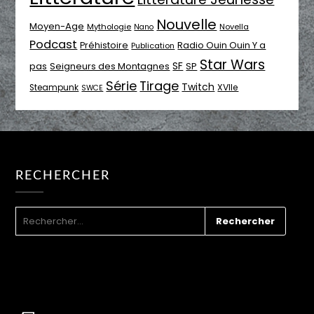
Nouvelle
Moyen-Age
Mythologie
Novella
Nano
Podcast
Radio Ouin Ouin Y a
Préhistoire
Publication
Star Wars
SF
pas
Seigneurs des Montagnes
SP
Série
Tirage
Twitch
XVIIe
Steampunk
SWCE
RECHERCHER
RECHERCHER :