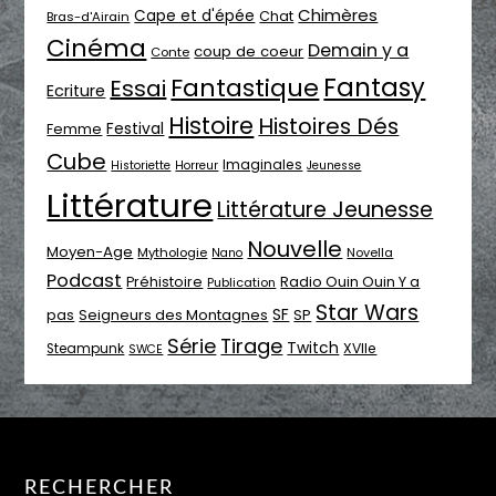
Chimères
Cape et d'épée
Chat
Bras-d'Airain
Cinéma
Demain y a
coup de coeur
Conte
Fantasy
Fantastique
Essai
Ecriture
Histoire
Histoires Dés
Festival
Femme
Cube
Imaginales
Historiette
Horreur
Jeunesse
Littérature
Littérature Jeunesse
Nouvelle
Moyen-Age
Mythologie
Novella
Nano
Podcast
Radio Ouin Ouin Y a
Préhistoire
Publication
Star Wars
SF
pas
Seigneurs des Montagnes
SP
Série
Tirage
Twitch
XVIIe
Steampunk
SWCE
RECHERCHER