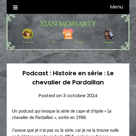
Skip
Menu
Autrice SFFF & Blogueuse & Streameuse
Xian Moriarty
to
content
Podcast : Histoire en série : Le
chevalier de Pardaillan
Posted on
3 octobre 2024
Un podcast qui évoque la série de cape et d’épée « Le
chevalier de Pardaillan », sortie en 1988.
J’avoue que je n’ai pas vu la série, car je ne la trouve nulle