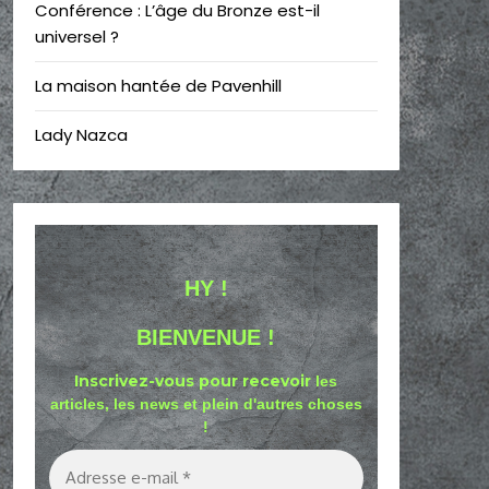
Conférence : L’âge du Bronze est-il
universel ?
La maison hantée de Pavenhill
Lady Nazca
HY !
BIENVENUE !
Inscrivez-vous pour recevoir
les
articles, les news et plein d'autres choses
!