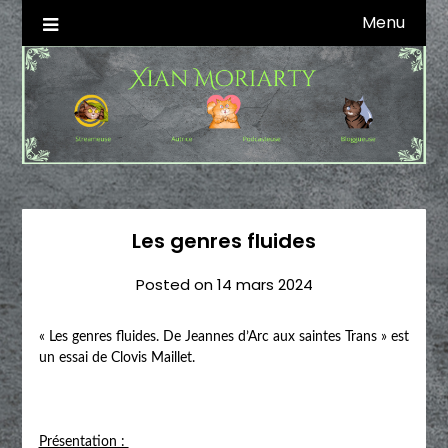
Skip
Menu
Autrice SFFF & Blogueuse & Streameuse
Xian Moriarty
to
content
Les genres fluides
Posted on
14 mars 2024
« Les genres fluides. De Jeannes d’Arc aux saintes Trans » est
un essai de Clovis Maillet.
Présentation :