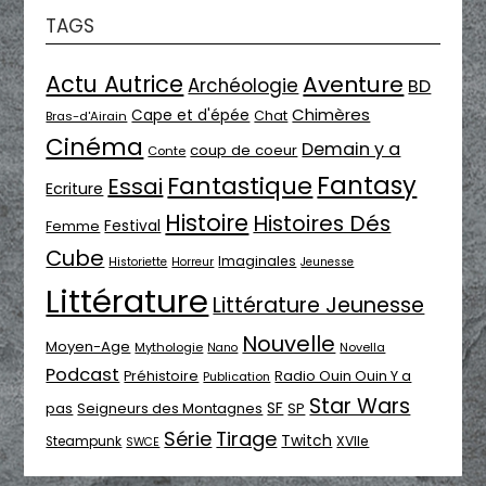
TAGS
Actu Autrice
Aventure
Archéologie
BD
Chimères
Cape et d'épée
Chat
Bras-d'Airain
Cinéma
Demain y a
coup de coeur
Conte
Fantasy
Fantastique
Essai
Ecriture
Histoire
Histoires Dés
Festival
Femme
Cube
Imaginales
Historiette
Horreur
Jeunesse
Littérature
Littérature Jeunesse
Nouvelle
Moyen-Age
Mythologie
Novella
Nano
Podcast
Radio Ouin Ouin Y a
Préhistoire
Publication
Star Wars
SF
pas
Seigneurs des Montagnes
SP
Série
Tirage
Twitch
XVIIe
Steampunk
SWCE