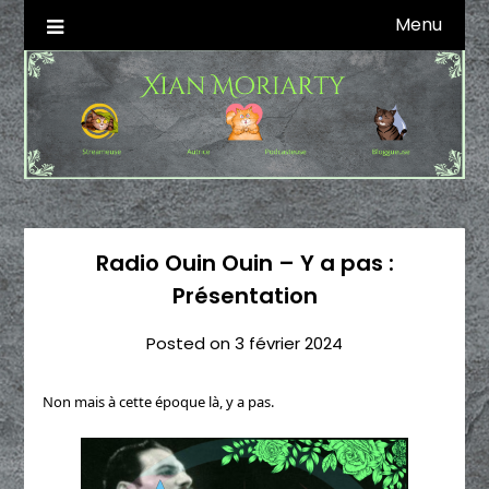
Skip
Menu
Autrice SFFF & Blogueuse & Streameuse
Xian Moriarty
to
content
Radio Ouin Ouin – Y a pas :
Présentation
Posted on
3 février 2024
Non mais à cette époque là, y a pas.