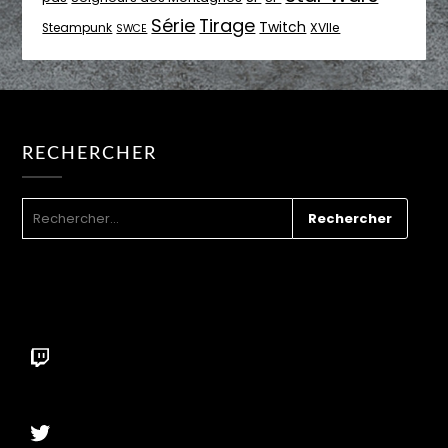
Série
Tirage
Twitch
XVIIe
Steampunk
SWCE
RECHERCHER
RECHERCHER :
Twitch
Twitter