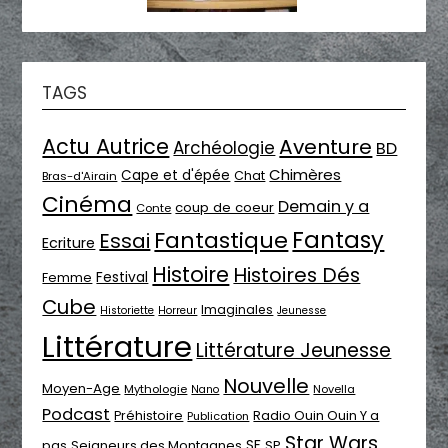
TAGS
Actu Autrice
Aventure
Archéologie
BD
Chimères
Cape et d'épée
Chat
Bras-d'Airain
Cinéma
Demain y a
coup de coeur
Conte
Fantasy
Fantastique
Essai
Ecriture
Histoire
Histoires Dés
Festival
Femme
Cube
Imaginales
Historiette
Horreur
Jeunesse
Littérature
Littérature Jeunesse
Nouvelle
Moyen-Age
Mythologie
Novella
Nano
Podcast
Radio Ouin Ouin Y a
Préhistoire
Publication
Star Wars
SF
pas
Seigneurs des Montagnes
SP