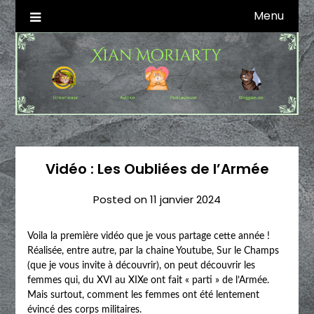
Skip
Menu
Autrice SFFF & Blogueuse & Streameuse
Xian Moriarty
to
content
Vidéo : Les Oubliées de l’Armée
Posted on
11 janvier 2024
Voila la première vidéo que je vous partage cette année !
Réalisée, entre autre, par la chaine Youtube, Sur le Champs
(que je vous invite à découvrir), on peut découvrir les
femmes qui, du XVI au XIXe ont fait « parti » de l’Armée.
Mais surtout, comment les femmes ont été lentement
évincé des corps militaires.