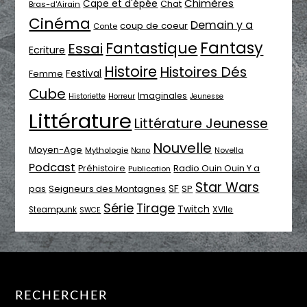
Chimères
Cape et d'épée
Chat
Bras-d'Airain
Cinéma
Demain y a
coup de coeur
Conte
Fantasy
Fantastique
Essai
Ecriture
Histoire
Histoires Dés
Festival
Femme
Cube
Imaginales
Historiette
Horreur
Jeunesse
Littérature
Littérature Jeunesse
Nouvelle
Moyen-Age
Mythologie
Novella
Nano
Podcast
Radio Ouin Ouin Y a
Préhistoire
Publication
Star Wars
SF
pas
Seigneurs des Montagnes
SP
Série
Tirage
Twitch
XVIIe
Steampunk
SWCE
RECHERCHER