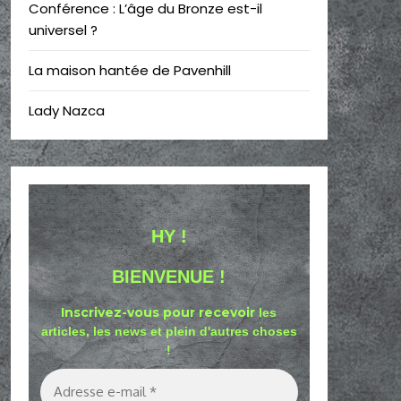
Conférence : L’âge du Bronze est-il
universel ?
La maison hantée de Pavenhill
Lady Nazca
HY !
BIENVENUE !
Inscrivez-vous pour recevoir
les
articles, les news et plein d'autres choses
!