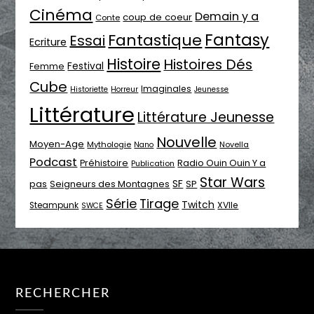
Cinéma
Demain y a
coup de coeur
Conte
Fantasy
Fantastique
Essai
Ecriture
Histoire
Histoires Dés
Festival
Femme
Cube
Imaginales
Historiette
Horreur
Jeunesse
Littérature
Littérature Jeunesse
Nouvelle
Moyen-Age
Mythologie
Novella
Nano
Podcast
Radio Ouin Ouin Y a
Préhistoire
Publication
Star Wars
SF
pas
Seigneurs des Montagnes
SP
Série
Tirage
Twitch
XVIIe
Steampunk
SWCE
RECHERCHER