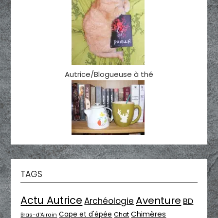
Autrice/Blogueuse à thé
TAGS
Actu Autrice
Aventure
Archéologie
BD
Chimères
Cape et d'épée
Chat
Bras-d'Airain