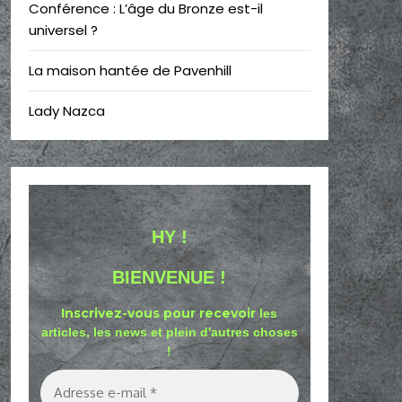
Conférence : L’âge du Bronze est-il
universel ?
La maison hantée de Pavenhill
Lady Nazca
HY !
BIENVENUE !
Inscrivez-vous pour recevoir
les
articles, les news et plein d'autres choses
!