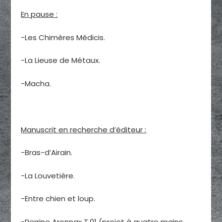
En pause :
-Les Chimères Médicis.
-La Lieuse de Métaux.
-Macha.
Manuscrit en recherche d’éditeur :
-Bras-d’Airain.
-La Louvetière.
-Entre chien et loup.
-Perrine Aronnax T.01 (projet à quatre mains