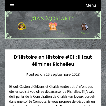
Skip
Menu
Autrice SFFF & Blogueuse & Streameuse
Xian Moriarty
to
content
D’Histoire en Histoire #01 : Il faut
éliminer Richelieu
Posted on
26 septembre 2023
Et oui, Gaston d’Orléans et Chalais (entre autre) n’ont pas
été les seuls à vouloir se débarrasser de Richelieu. Si j’avais
déjà parler de la Conspiration de Chalais (un joyeux bordel)
dans une
soirée Compote
, je vous propose de découvrir un