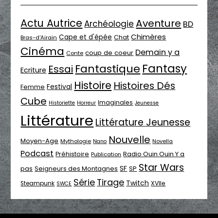
Actu Autrice
Aventure
Archéologie
BD
Chimères
Cape et d'épée
Chat
Bras-d'Airain
Cinéma
Demain y a
coup de coeur
Conte
Fantasy
Fantastique
Essai
Ecriture
Histoire
Histoires Dés
Festival
Femme
Cube
Imaginales
Historiette
Horreur
Jeunesse
Littérature
Littérature Jeunesse
Nouvelle
Moyen-Age
Mythologie
Novella
Nano
Podcast
Radio Ouin Ouin Y a
Préhistoire
Publication
Star Wars
SF
pas
Seigneurs des Montagnes
SP
Série
Tirage
Twitch
XVIIe
Steampunk
SWCE