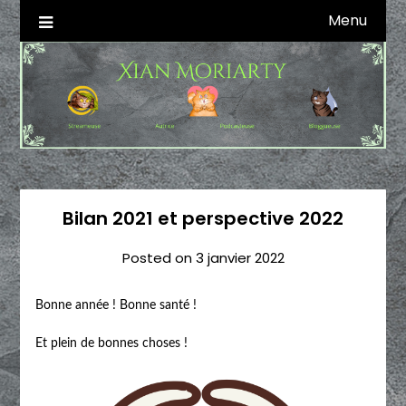
Skip
Menu
Autrice SFFF & Blogueuse & Streameuse
Xian Moriarty
to
content
Bilan 2021 et perspective 2022
Posted on
3 janvier 2022
Bonne année ! Bonne santé !
Et plein de bonnes choses !