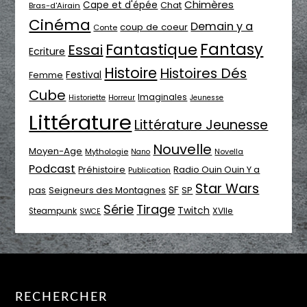
Chimères
Cape et d'épée
Chat
Bras-d'Airain
Cinéma
Demain y a
coup de coeur
Conte
Fantasy
Fantastique
Essai
Ecriture
Histoire
Histoires Dés
Festival
Femme
Cube
Imaginales
Historiette
Horreur
Jeunesse
Littérature
Littérature Jeunesse
Nouvelle
Moyen-Age
Mythologie
Novella
Nano
Podcast
Radio Ouin Ouin Y a
Préhistoire
Publication
Star Wars
SF
pas
Seigneurs des Montagnes
SP
Série
Tirage
Twitch
XVIIe
Steampunk
SWCE
RECHERCHER