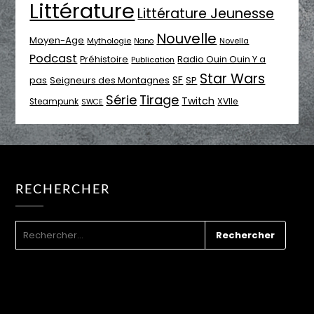
Littérature
Littérature Jeunesse
Nouvelle
Moyen-Age
Mythologie
Novella
Nano
Podcast
Radio Ouin Ouin Y a
Préhistoire
Publication
Star Wars
SF
pas
Seigneurs des Montagnes
SP
Série
Tirage
Twitch
XVIIe
Steampunk
SWCE
RECHERCHER
RECHERCHER :