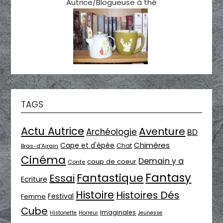
Autrice/Blogueuse à thé
TAGS
Actu Autrice
Aventure
Archéologie
BD
Chimères
Cape et d'épée
Chat
Bras-d'Airain
Cinéma
Demain y a
coup de coeur
Conte
Fantasy
Fantastique
Essai
Ecriture
Histoire
Histoires Dés
Festival
Femme
Cube
Imaginales
Historiette
Horreur
Jeunesse