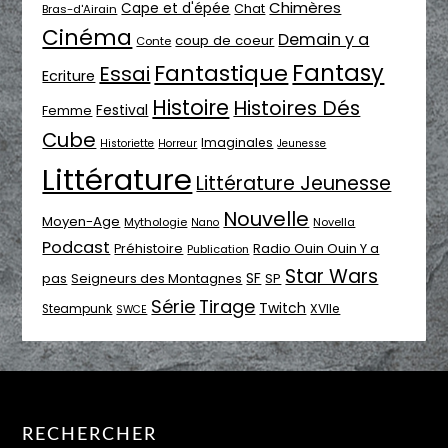
Chimères
Cape et d'épée
Chat
Bras-d'Airain
Cinéma
Demain y a
coup de coeur
Conte
Fantasy
Fantastique
Essai
Ecriture
Histoire
Histoires Dés
Festival
Femme
Cube
Imaginales
Historiette
Horreur
Jeunesse
Littérature
Littérature Jeunesse
Nouvelle
Moyen-Age
Mythologie
Novella
Nano
Podcast
Radio Ouin Ouin Y a
Préhistoire
Publication
Star Wars
SF
pas
Seigneurs des Montagnes
SP
Série
Tirage
Twitch
XVIIe
Steampunk
SWCE
RECHERCHER