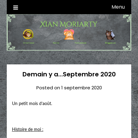
Skip
Menu
Autrice SFFF & Blogueuse & Streameuse
Xian Moriarty
to
content
Demain y a…Septembre 2020
Posted on
1 septembre 2020
Un petit mois d’août.
Histoire de moi :