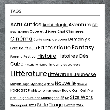
TAGS
Actu Autrice
Aventure
Archéologie
BD
Chimères
Cape et d'épée
Chat
Bras-d'Airain
Cinéma
Demain y a
coup de coeur
Conte
Fantasy
Fantastique
Essai
Ecriture
Histoire
Histoires Dés
Festival
Femme
Cube
Imaginales
Historiette
Horreur
Jeunesse
Littérature
Littérature Jeunesse
Nouvelle
Moyen-Age
Mythologie
Novella
Nano
Podcast
Radio Ouin Ouin Y a
Préhistoire
Publication
Star Wars
SF
pas
Seigneurs des Montagnes
SP
Série
Tirage
Twitch
XVIIe
Steampunk
SWCE