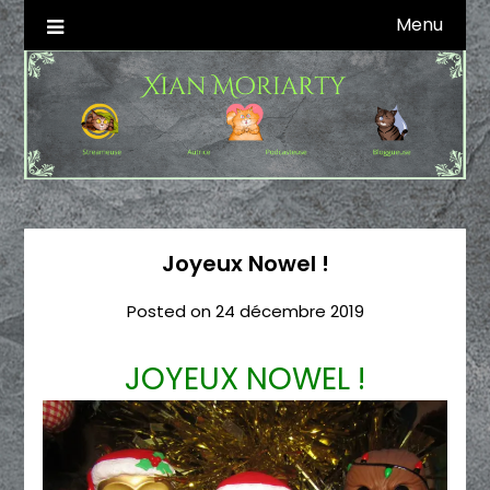
Skip
Menu
Autrice SFFF & Blogueuse & Streameuse
Xian Moriarty
to
content
Joyeux Nowel !
Posted on
24 décembre 2019
JOYEUX NOWEL !