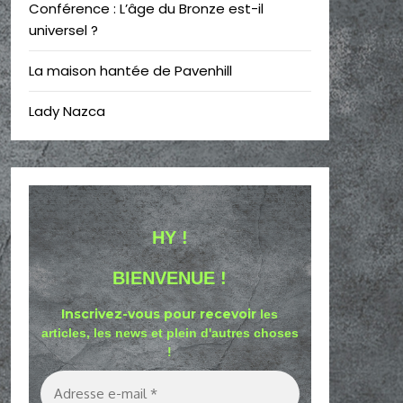
Conférence : L’âge du Bronze est-il
universel ?
La maison hantée de Pavenhill
Lady Nazca
HY !
BIENVENUE !
Inscrivez-vous pour recevoir
les
articles, les news et plein d'autres choses
!