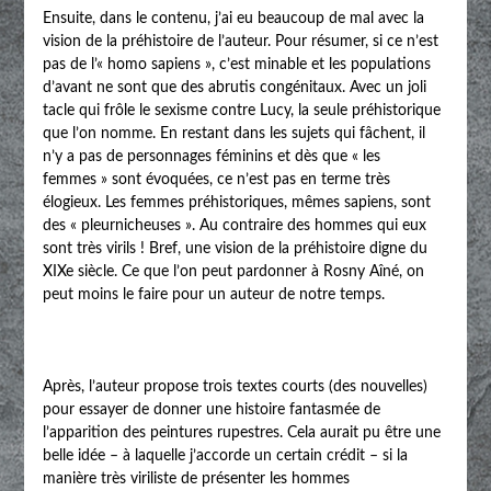
Ensuite, dans le contenu, j’ai eu beaucoup de mal avec la
vision de la préhistoire de l’auteur. Pour résumer, si ce n’est
pas de l’« homo sapiens », c’est minable et les populations
d’avant ne sont que des abrutis congénitaux. Avec un joli
tacle qui frôle le sexisme contre Lucy, la seule préhistorique
que l’on nomme. En restant dans les sujets qui fâchent, il
n’y a pas de personnages féminins et dès que « les
femmes » sont évoquées, ce n’est pas en terme très
élogieux. Les femmes préhistoriques, mêmes sapiens, sont
des « pleurnicheuses ». Au contraire des hommes qui eux
sont très virils ! Bref, une vision de la préhistoire digne du
XIXe siècle. Ce que l’on peut pardonner à Rosny Aîné, on
peut moins le faire pour un auteur de notre temps.
Après, l’auteur propose trois textes courts (des nouvelles)
pour essayer de donner une histoire fantasmée de
l’apparition des peintures rupestres. Cela aurait pu être une
belle idée – à laquelle j’accorde un certain crédit – si la
manière très viriliste de présenter les hommes