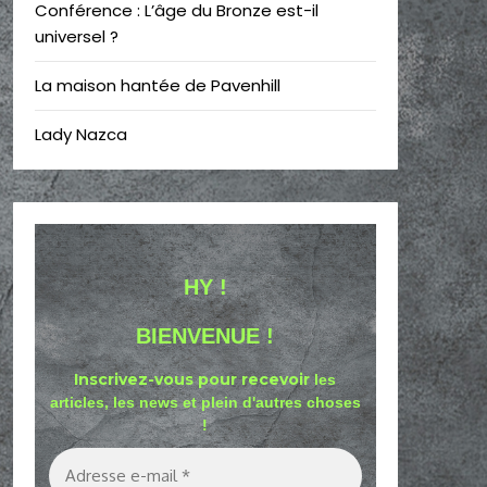
Conférence : L’âge du Bronze est-il
universel ?
La maison hantée de Pavenhill
Lady Nazca
HY !
BIENVENUE !
Inscrivez-vous pour recevoir
les
articles, les news et plein d'autres choses
!