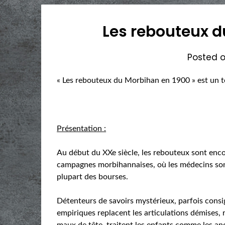
Les rebouteux d
Posted 
« Les rebouteux du Morbihan en 1900 » est un 
Présentation :
Au début du XXe siècle, les rebouteux sont enc
campagnes morbihannaises, où les médecins sont
plupart des bourses.
Détenteurs de savoirs mystérieux, parfois consi
empiriques replacent les articulations démises, 
maux de tête, traitent les enfants comme les a