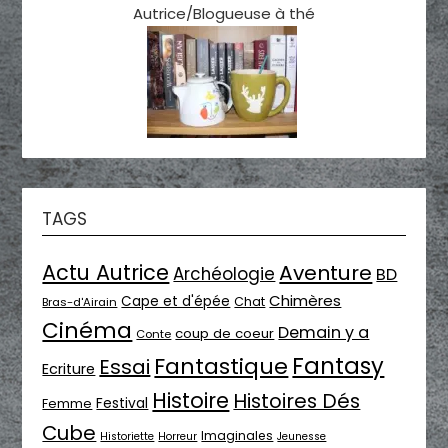
Autrice/Blogueuse à thé
TAGS
Actu Autrice
Aventure
Archéologie
BD
Chimères
Cape et d'épée
Chat
Bras-d'Airain
Cinéma
Demain y a
coup de coeur
Conte
Fantasy
Fantastique
Essai
Ecriture
Histoire
Histoires Dés
Festival
Femme
Cube
Imaginales
Historiette
Horreur
Jeunesse