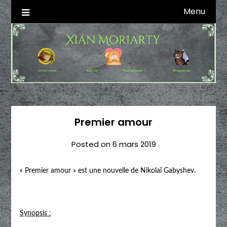
Skip
Menu
Autrice SFFF & Blogueuse & Streameuse
Xian Moriarty
to
content
Premier amour
Posted on
6 mars 2019
« Premier amour » est une nouvelle de Nikolaï Gabyshev.
Synopsis :