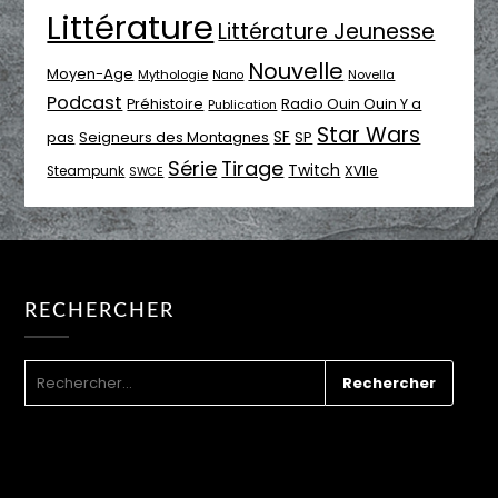
Littérature
Littérature Jeunesse
Nouvelle
Moyen-Age
Mythologie
Novella
Nano
Podcast
Radio Ouin Ouin Y a
Préhistoire
Publication
Star Wars
SF
pas
Seigneurs des Montagnes
SP
Série
Tirage
Twitch
XVIIe
Steampunk
SWCE
RECHERCHER
RECHERCHER :