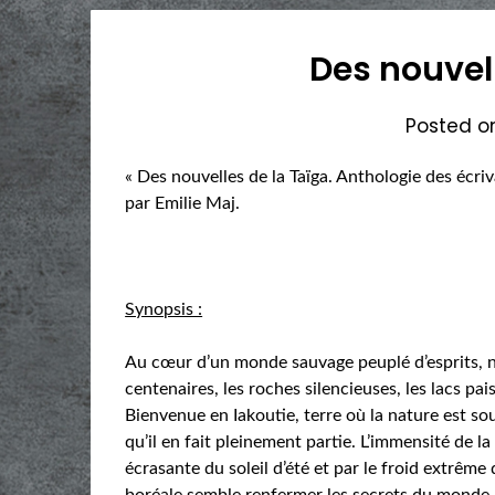
Des nouvel
Posted 
« Des nouvelles de la Taïga. Anthologie des écriv
par Emilie Maj.
Synopsis :
Au cœur d’un monde sauvage peuplé d’esprits, n
centenaires, les roches silencieuses, les lacs pa
Bienvenue en Iakoutie, terre où la nature est 
qu’il en fait pleinement partie. L’immensité de l
écrasante du soleil d’été et par le froid extrême 
boréale semble renfermer les secrets du monde, ê