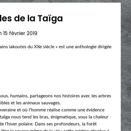
les de la Taïga
on
15 février 2019
ains iakoutes du XXe siècle » est une anthologie dirigée
ous, humains, partageons nos histoires avec les arbres
isibles et les animaux sauvages.
souveraine et où l’homme réalise comme une évidence
a taïga nous tend les bras, énigmatique, sous la chaleur
de l’hiver polaire. Dans ses profondeurs, la forêt
tre la source même de la vie : cette origine absolue à