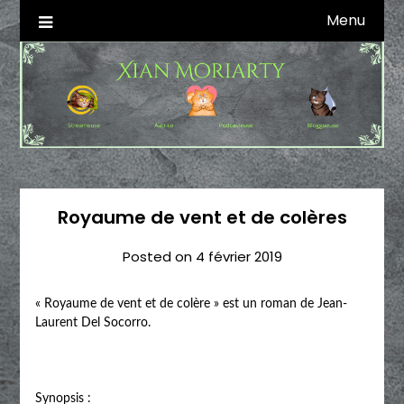
Skip
Menu
Autrice SFFF & Blogueuse & Streameuse
Xian Moriarty
to
content
Royaume de vent et de colères
Posted on
4 février 2019
« Royaume de vent et de colère » est un roman de Jean-
Laurent Del Socorro.
Synopsis :