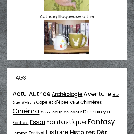
Autrice/Blogueuse à thé
TAGS
Actu Autrice
Aventure
Archéologie
BD
Chimères
Cape et d'épée
Chat
Bras-d'Airain
Cinéma
Demain y a
coup de coeur
Conte
Fantasy
Fantastique
Essai
Ecriture
Histoire
Histoires Dés
Festival
Femme