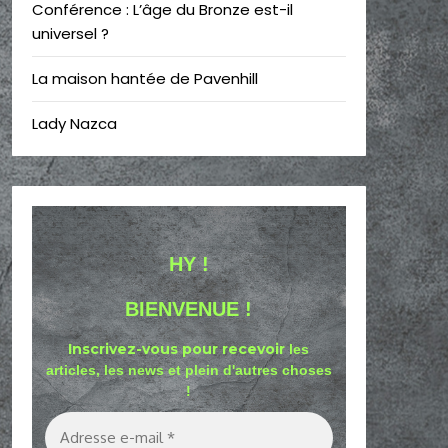
Conférence : L’âge du Bronze est-il
universel ?
La maison hantée de Pavenhill
Lady Nazca
HY !
BIENVENUE !
Inscrivez-vous pour recevoir
les
articles, les news et plein d'autres choses
!