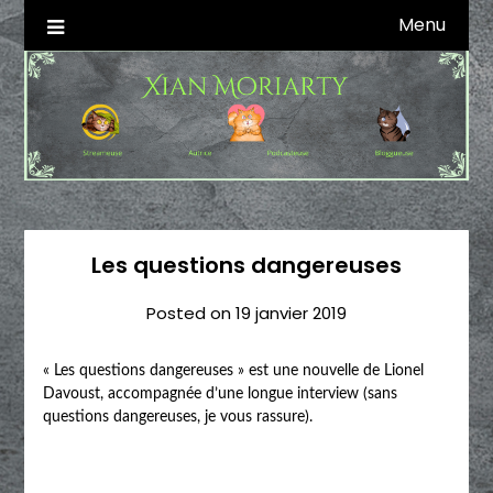
Skip
Menu
Autrice SFFF & Blogueuse & Streameuse
Xian Moriarty
to
content
Les questions dangereuses
Posted on
19 janvier 2019
« Les questions dangereuses » est une nouvelle de Lionel
Davoust, accompagnée d’une longue interview (sans
questions dangereuses, je vous rassure).