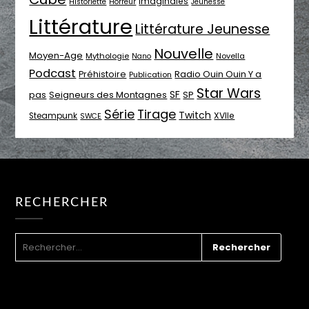
Imaginales
Historiette
Horreur
Jeunesse
Littérature
Littérature Jeunesse
Nouvelle
Moyen-Age
Mythologie
Novella
Nano
Podcast
Radio Ouin Ouin Y a
Préhistoire
Publication
Star Wars
SF
pas
Seigneurs des Montagnes
SP
Série
Tirage
Twitch
XVIIe
Steampunk
SWCE
RECHERCHER
RECHERCHER :