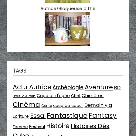
Autrice/Blogueuse à thé
TAGS
Actu Autrice
Aventure
Archéologie
BD
Chimères
Cape et d'épée
Chat
Bras-d'Airain
Cinéma
Demain y a
coup de coeur
Conte
Fantasy
Fantastique
Essai
Ecriture
Histoire
Histoires Dés
Festival
Femme
Cube