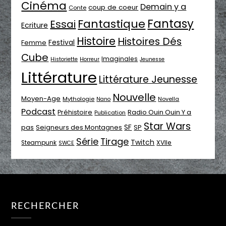
Cinéma
Demain y a
coup de coeur
Conte
Fantasy
Fantastique
Essai
Ecriture
Histoire
Histoires Dés
Festival
Femme
Cube
Imaginales
Historiette
Horreur
Jeunesse
Littérature
Littérature Jeunesse
Nouvelle
Moyen-Age
Mythologie
Novella
Nano
Podcast
Radio Ouin Ouin Y a
Préhistoire
Publication
Star Wars
SF
pas
Seigneurs des Montagnes
SP
Série
Tirage
Twitch
XVIIe
Steampunk
SWCE
RECHERCHER