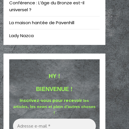
Conférence : L’âge du Bronze est-il
universel ?
La maison hantée de Pavenhill
Lady Nazca
HY !
BIENVENUE !
Inscrivez-vous pour recevoir
les
articles, les news et plein d'autres choses
!