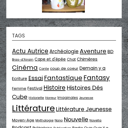
TAGS
Actu Autrice
Aventure
Archéologie
BD
Chimères
Cape et d'épée
Chat
Bras-d'Airain
Cinéma
Demain y a
coup de coeur
Conte
Fantasy
Fantastique
Essai
Ecriture
Histoire
Histoires Dés
Festival
Femme
Cube
Imaginales
Historiette
Horreur
Jeunesse
Littérature
Littérature Jeunesse
Nouvelle
Moyen-Age
Mythologie
Novella
Nano
Podcast
Radio Ouin Ouin Y a
Préhistoire
Publication