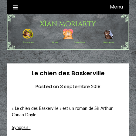
Skip
Menu
Autrice SFFF & Blogueuse & Streameuse
Xian Moriarty
to
content
Le chien des Baskerville
Posted on
3 septembre 2018
« Le chien des Baskerville » est un roman de Sir Arthur
Conan Doyle
Synopsis :