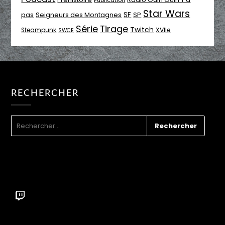
Star Wars
SF
pas
Seigneurs des Montagnes
SP
Série
Tirage
Twitch
XVIIe
Steampunk
SWCE
RECHERCHER
RECHERCHER :
Twitch