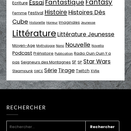
Fantasy
Fantastique
Essai
Ecriture
Histoire
Histoires Dés
Festival
Femme
Cube
Imaginales
Historiette
Horreur
Jeunesse
Littérature
Littérature Jeunesse
Nouvelle
Moyen-Age
Mythologie
Novella
Nano
Podcast
Radio Ouin Ouin Y a
Préhistoire
Publication
Star Wars
SF
pas
Seigneurs des Montagnes
SP
Série
Tirage
Twitch
XVIIe
Steampunk
SWCE
RECHERCHER
RECHERCHER :