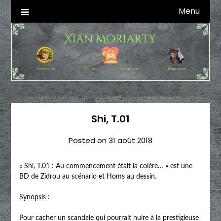
Skip
Menu
Autrice SFFF & Blogueuse & Streameuse
Xian Moriarty
to
content
Shi, T.01
Posted on
31 août 2018
« Shi, T.01 : Au commencement était la colère… » est une
BD de Zidrou au scénario et Homs au dessin.
Synopsis :
Pour cacher un scandale qui pourrait nuire à la prestigieuse