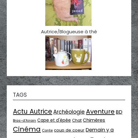
Autrice/Blogueuse à thé
TAGS
Actu Autrice
Aventure
Archéologie
BD
Chimères
Cape et d'épée
Chat
Bras-d'Airain
Cinéma
Demain y a
coup de coeur
Conte