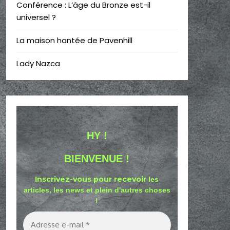
Conférence : L’âge du Bronze est-il
universel ?
La maison hantée de Pavenhill
Lady Nazca
HY !
BIENVENUE !
Inscrivez-vous pour recevoir
les
articles, les news et plein d'autres choses
!