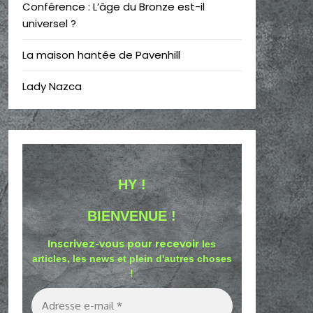
Conférence : L’âge du Bronze est-il
universel ?
La maison hantée de Pavenhill
Lady Nazca
HY !
BIENVENUE !
Inscrivez-vous pour recevoir
les
articles, les news et plein d'autres choses
!