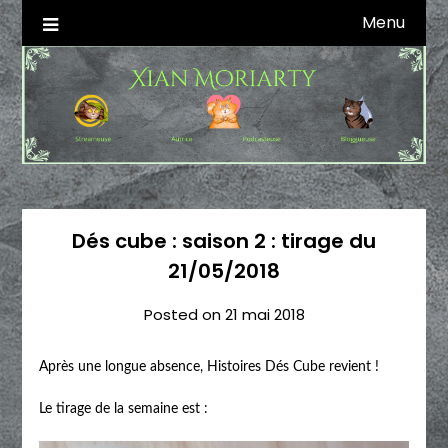
Skip
Menu
Autrice SFFF & Blogueuse & Streameuse
Xian Moriarty
to
content
Dés cube : saison 2 : tirage du
21/05/2018
Posted on
21 mai 2018
Après une longue absence, Histoires Dés Cube revient !
Le tirage de la semaine est :