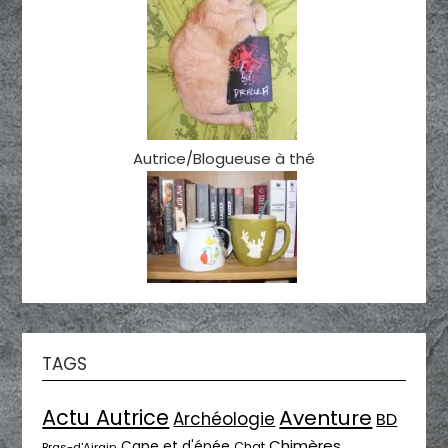
Autrice/Blogueuse à thé
TAGS
Actu Autrice
Aventure
Archéologie
BD
Chimères
Cape et d'épée
Chat
Bras-d'Airain