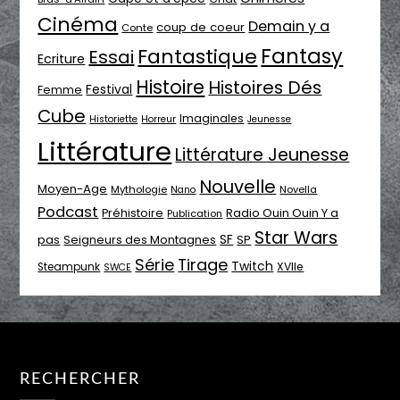
Cinéma
Demain y a
coup de coeur
Conte
Fantasy
Fantastique
Essai
Ecriture
Histoire
Histoires Dés
Festival
Femme
Cube
Imaginales
Historiette
Horreur
Jeunesse
Littérature
Littérature Jeunesse
Nouvelle
Moyen-Age
Mythologie
Novella
Nano
Podcast
Radio Ouin Ouin Y a
Préhistoire
Publication
Star Wars
SF
pas
Seigneurs des Montagnes
SP
Série
Tirage
Twitch
XVIIe
Steampunk
SWCE
RECHERCHER