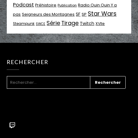
Podcast
Radio Ouin Ouin Y a
Préhistoire
Publication
Star Wars
SF
pas
Seigneurs des Montagnes
SP
Série
Tirage
Twitch
XVIIe
Steampunk
SWCE
RECHERCHER
RECHERCHER :
Twitch