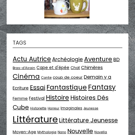
TAGS
Actu Autrice
Aventure
Archéologie
BD
Chimères
Cape et d'épée
Chat
Bras-d'Airain
Cinéma
Demain y a
coup de coeur
Conte
Fantasy
Fantastique
Essai
Ecriture
Histoire
Histoires Dés
Festival
Femme
Cube
Imaginales
Historiette
Horreur
Jeunesse
Littérature
Littérature Jeunesse
Nouvelle
Moyen-Age
Mythologie
Novella
Nano