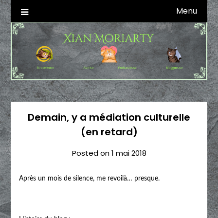
Skip
Menu
Autrice SFFF & Blogueuse & Streameuse
Xian Moriarty
to
content
Demain, y a médiation culturelle
(en retard)
Posted on
1 mai 2018
Après un mois de silence, me revoilà… presque.