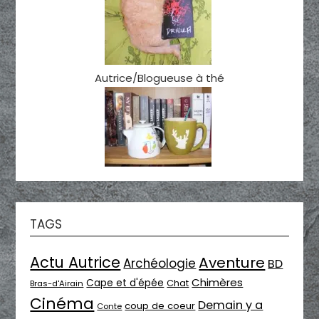
Autrice/Blogueuse à thé
TAGS
Actu Autrice
Aventure
Archéologie
BD
Chimères
Cape et d'épée
Chat
Bras-d'Airain
Cinéma
Demain y a
coup de coeur
Conte