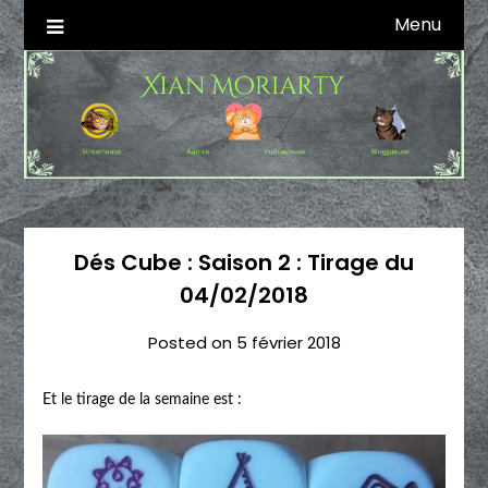
Skip
Menu
Autrice SFFF & Blogueuse & Streameuse
Xian Moriarty
to
content
Dés Cube : Saison 2 : Tirage du
04/02/2018
Posted on
5 février 2018
Et le tirage de la semaine est :