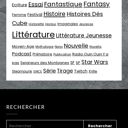
Fantasy
Fantastique
Essai
Ecriture
Histoire
Histoires Dés
Festival
Femme
Cube
Imaginales
Historiette
Horreur
Jeunesse
Littérature
Littérature Jeunesse
Nouvelle
Moyen-Age
Mythologie
Novella
Nano
Podcast
Radio Ouin Ouin Y a
Préhistoire
Publication
Star Wars
SF
pas
Seigneurs des Montagnes
SP
Série
Tirage
Twitch
XVIIe
Steampunk
SWCE
RECHERCHER
RECHERCHER :