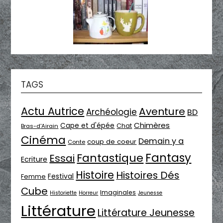
TAGS
Actu Autrice
Aventure
Archéologie
BD
Chimères
Cape et d'épée
Chat
Bras-d'Airain
Cinéma
Demain y a
coup de coeur
Conte
Fantasy
Fantastique
Essai
Ecriture
Histoire
Histoires Dés
Festival
Femme
Cube
Imaginales
Historiette
Horreur
Jeunesse
Littérature
Littérature Jeunesse