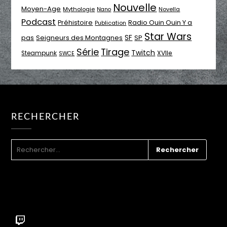
Nouvelle
Moyen-Age
Mythologie
Novella
Nano
Podcast
Radio Ouin Ouin Y a
Préhistoire
Publication
Star Wars
SF
pas
Seigneurs des Montagnes
SP
Série
Tirage
Twitch
XVIIe
Steampunk
SWCE
RECHERCHER
RECHERCHER :
Twitch