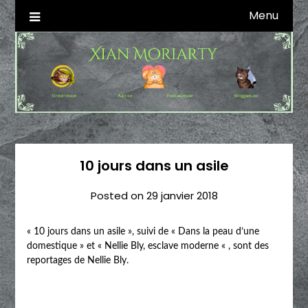
Skip
Menu
Autrice SFFF & Blogueuse & Streameuse
Xian Moriarty
to
content
10 jours dans un asile
Posted on
29 janvier 2018
« 10 jours dans un asile », suivi de « Dans la peau d’une
domestique » et « Nellie Bly, esclave moderne « , sont des
reportages de Nellie Bly.