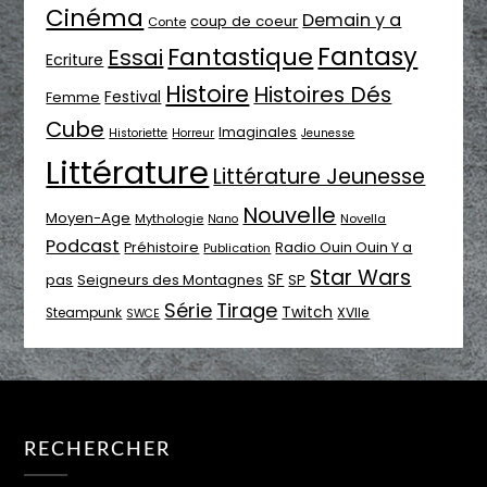
Cinéma
Demain y a
coup de coeur
Conte
Fantasy
Fantastique
Essai
Ecriture
Histoire
Histoires Dés
Festival
Femme
Cube
Imaginales
Historiette
Horreur
Jeunesse
Littérature
Littérature Jeunesse
Nouvelle
Moyen-Age
Mythologie
Novella
Nano
Podcast
Radio Ouin Ouin Y a
Préhistoire
Publication
Star Wars
SF
pas
Seigneurs des Montagnes
SP
Série
Tirage
Twitch
XVIIe
Steampunk
SWCE
RECHERCHER