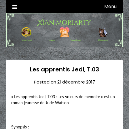
Skip
Menu
Autrice SFFF & Blogueuse & Streameuse
Xian Moriarty
to
content
Les apprentis Jedi, T.03
Posted on
21 décembre 2017
« Les apprentis Jedi, T.03 : Les voleurs de mémoire » est un
roman jeunesse de Jude Watson.
Synopsis :