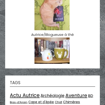
Autrice/Blogueuse à thé
TAGS
Actu Autrice
Aventure
Archéologie
BD
Chimères
Cape et d'épée
Chat
Bras-d'Airain