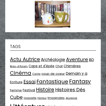
TAGS
Actu Autrice
Aventure
Archéologie
BD
Chimères
Cape et d'épée
Chat
Bras-d'Airain
Cinéma
Demain y a
coup de coeur
Conte
Fantasy
Fantastique
Essai
Ecriture
Histoire
Histoires Dés
Festival
Femme
Cube
Imaginales
Historiette
Horreur
Jeunesse