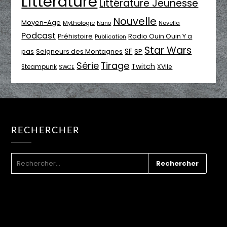
Littérature
Littérature Jeunesse
Nouvelle
Moyen-Age
Mythologie
Novella
Nano
Podcast
Radio Ouin Ouin Y a
Préhistoire
Publication
Star Wars
SF
pas
Seigneurs des Montagnes
SP
Série
Tirage
Twitch
XVIIe
Steampunk
SWCE
RECHERCHER
RECHERCHER :