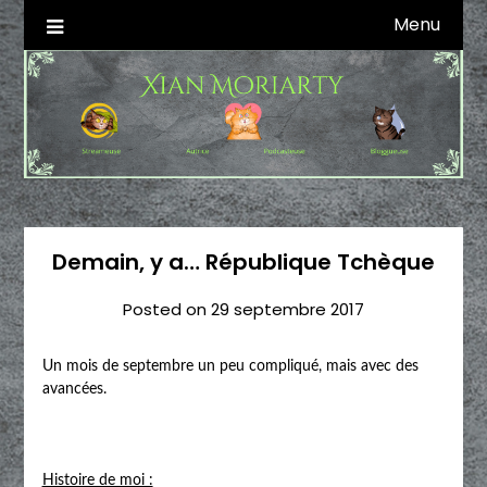
Skip
Menu
Autrice SFFF & Blogueuse & Streameuse
Xian Moriarty
to
content
Demain, y a… République Tchèque
Posted on
29 septembre 2017
Un mois de septembre un peu compliqué, mais avec des
avancées.
Histoire de moi :