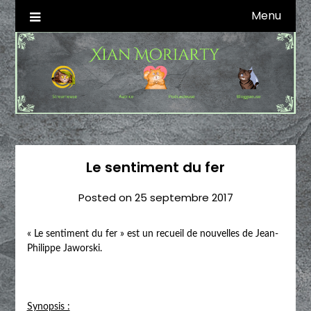
Skip
Menu
Autrice SFFF & Blogueuse & Streameuse
Xian Moriarty
to
content
Le sentiment du fer
Posted on
25 septembre 2017
« Le sentiment du fer » est un recueil de nouvelles de Jean-
Philippe Jaworski.
Synopsis :