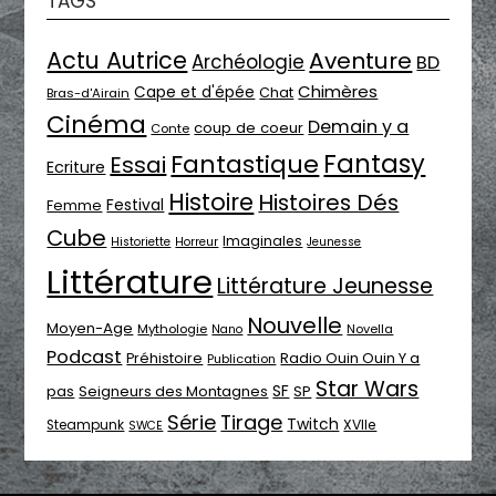
TAGS
Actu Autrice
Aventure
Archéologie
BD
Chimères
Cape et d'épée
Chat
Bras-d'Airain
Cinéma
Demain y a
coup de coeur
Conte
Fantasy
Fantastique
Essai
Ecriture
Histoire
Histoires Dés
Festival
Femme
Cube
Imaginales
Historiette
Horreur
Jeunesse
Littérature
Littérature Jeunesse
Nouvelle
Moyen-Age
Mythologie
Novella
Nano
Podcast
Radio Ouin Ouin Y a
Préhistoire
Publication
Star Wars
SF
pas
Seigneurs des Montagnes
SP
Série
Tirage
Twitch
XVIIe
Steampunk
SWCE