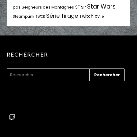
Star Wars
SF
pas
Seigneurs des Montagnes
SP
Série
Tirage
Twitch
XVIIe
Steampunk
SWCE
RECHERCHER
RECHERCHER :
Twitch