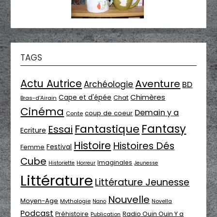
TAGS
Actu Autrice
Aventure
Archéologie
BD
Chimères
Cape et d'épée
Chat
Bras-d'Airain
Cinéma
Demain y a
coup de coeur
Conte
Fantasy
Fantastique
Essai
Ecriture
Histoire
Histoires Dés
Festival
Femme
Cube
Imaginales
Historiette
Horreur
Jeunesse
Littérature
Littérature Jeunesse
Nouvelle
Moyen-Age
Mythologie
Novella
Nano
Podcast
Radio Ouin Ouin Y a
Préhistoire
Publication