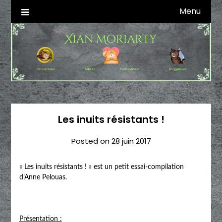
Skip
Menu
Autrice SFFF & Blogueuse & Streameuse
Xian Moriarty
to
content
Les inuits résistants !
Posted on
28 juin 2017
« Les inuits résistants ! » est un petit essai-compilation
d’Anne Pelouas.
Présentation :