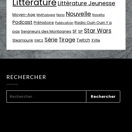
Littérature
Littérature Jeunesse
Nouvelle
Moyen-Age
Mythologie
Novella
Nano
Podcast
Radio Ouin Ouin Y a
Préhistoire
Publication
Star Wars
SF
pas
Seigneurs des Montagnes
SP
Série
Tirage
Twitch
XVIIe
Steampunk
SWCE
RECHERCHER
RECHERCHER :