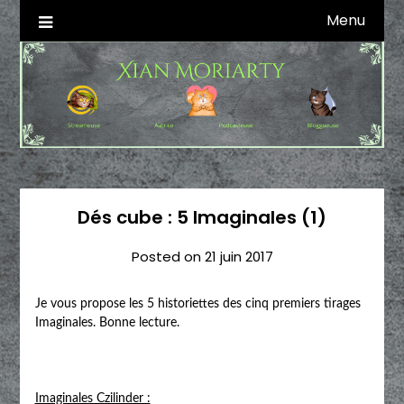
Skip
Menu
Autrice SFFF & Blogueuse & Streameuse
Xian Moriarty
to
content
Dés cube : 5 Imaginales (1)
Posted on
21 juin 2017
Je vous propose les 5 historiettes des cinq premiers tirages
Imaginales. Bonne lecture.
Imaginales Czilinder :