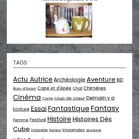
TAGS
Actu Autrice
Aventure
Archéologie
BD
Chimères
Cape et d'épée
Chat
Bras-d'Airain
Cinéma
Demain y a
coup de coeur
Conte
Fantasy
Fantastique
Essai
Ecriture
Histoire
Histoires Dés
Festival
Femme
Cube
Imaginales
Historiette
Horreur
Jeunesse