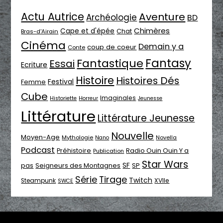
Actu Autrice
Aventure
Archéologie
BD
Chimères
Cape et d'épée
Chat
Bras-d'Airain
Cinéma
Demain y a
coup de coeur
Conte
Fantasy
Fantastique
Essai
Ecriture
Histoire
Histoires Dés
Festival
Femme
Cube
Imaginales
Historiette
Horreur
Jeunesse
Littérature
Littérature Jeunesse
Nouvelle
Moyen-Age
Mythologie
Novella
Nano
Podcast
Radio Ouin Ouin Y a
Préhistoire
Publication
Star Wars
SF
pas
Seigneurs des Montagnes
SP
Série
Tirage
Twitch
XVIIe
Steampunk
SWCE