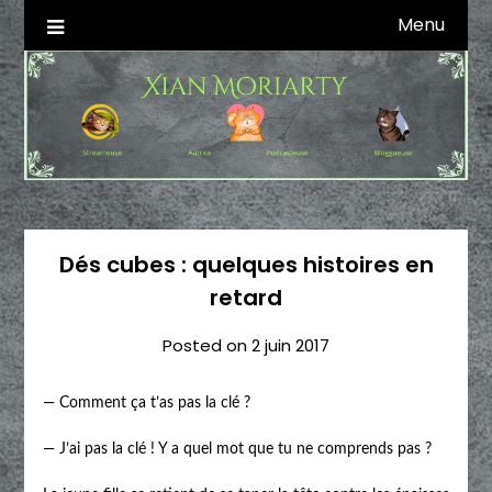
Skip
Menu
Autrice SFFF & Blogueuse & Streameuse
Xian Moriarty
to
content
Dés cubes : quelques histoires en
retard
Posted on
2 juin 2017
— Comment ça t’as pas la clé ?
— J’ai pas la clé ! Y a quel mot que tu ne comprends pas ?